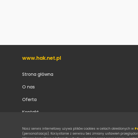
www.hak.net.pl
Strona główna
O nas
Oferta
Kontakt
Galeria
Nasz serwis internetowy używa plików cookies w celach określonych w
P
(personalizacja). Korzystanie z serwisu bez zmiany ustawień przegląd