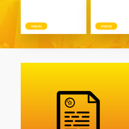
więcej
więcej