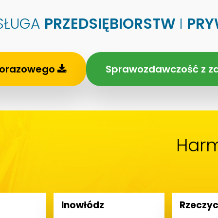
SŁUGA
PRZEDSIĘBIORSTW
I
PRY
dnorazowego
Sprawozdawczość z za
Har
Inowłódz
Rzeczy