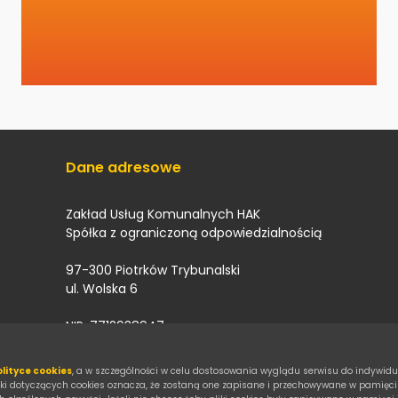
Dane adresowe
Zakład Usług Komunalnych HAK
Spółka z ograniczoną odpowiedzialnością
97-300 Piotrków Trybunalski
ul. Wolska 6
NIP: 7712938947
REGON: 542088707
KRS: 0001180319
olityce cookies
, a w szczególności w celu dostosowania wyglądu serwisu do indywidu
arki dotyczących cookies oznacza, że zostaną one zapisane i przechowywane w pamięc