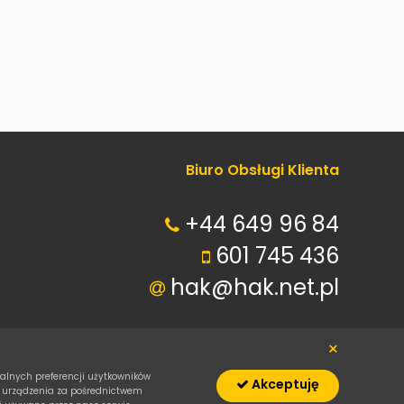
Biuro Obsługi Klienta
+44 649 96 84
601 745 436
hak@hak.net.pl
×
alnych preferencji użytkowników
Akceptuję
i urządzenia za pośrednictwem